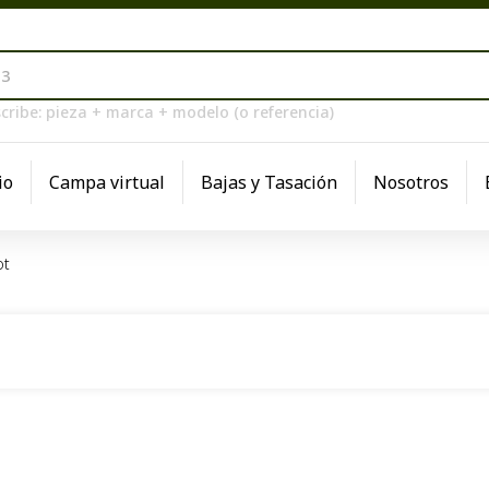
cribe: pieza + marca + modelo (o referencia)
io
Campa virtual
Bajas y Tasación
Nosotros
ot