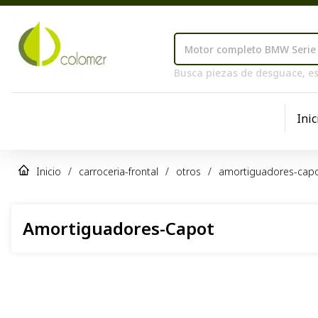
Busca piezas de desguace, es
Inic
Inicio
/
carroceria-frontal
/
otros
/
amortiguadores-cap
Amortiguadores-Capot