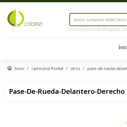
Busca piezas de desguace, es
Inic
Inicio
/
carroceria-frontal
/
otros
/
pase-de-rueda-delan
Pase-De-Rueda-Delantero-Derecho