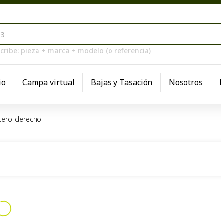
cribe: pieza + marca + modelo (o referencia)
io
Campa virtual
Bajas y Tasación
Nosotros
tero-derecho