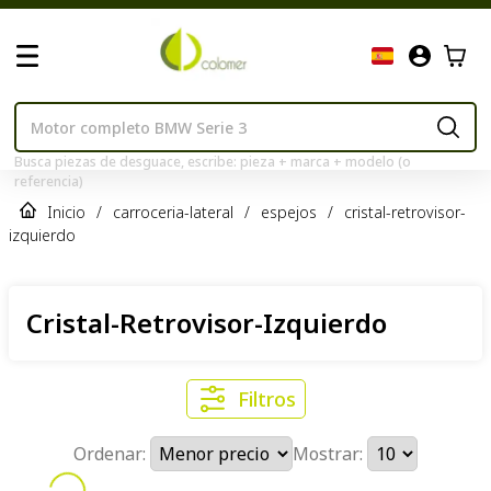
Busca piezas de desguace, escribe: pieza + marca + modelo (o
referencia)
Inicio
/
carroceria-lateral
/
espejos
/
cristal-retrovisor-
izquierdo
Cristal-Retrovisor-Izquierdo
Filtros
Ordenar:
Mostrar: