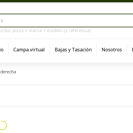
cribe: pieza + marca + modelo (o referencia)
io
Campa virtual
Bajas y Tasación
Nosotros
-derecha