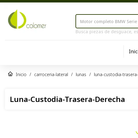
Busca piezas de desguace, es
Inic
Inicio
/
carroceria-lateral
/
lunas
/
luna-custodia-trasera
Luna-Custodia-Trasera-Derecha