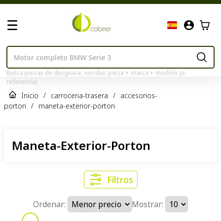
Busca piezas de desguace, escribe: pieza + marca + modelo (o
referencia)
Inicio
/
carroceria-trasera
/
accesorios-
porton
/
maneta-exterior-porton
Maneta-Exterior-Porton
Filtros
Ordenar:
Mostrar: