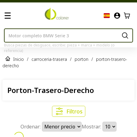
Busca piezas de desguace, escribe: pieza + marca + modelo (o
referencia)
Inicio
/
carroceria-trasera
/
porton
/
porton-trasero-
derecho
Porton-Trasero-Derecho
Filtros
Ordenar:
Mostrar: