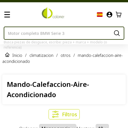
Busca piezas de desguace, escribe: pieza + marca + modelo (o
referencia)
Inicio
/
climatizacion
/
otros
/
mando-calefaccion-aire-
acondicionado
Mando-Calefaccion-Aire-
Acondicionado
Filtros