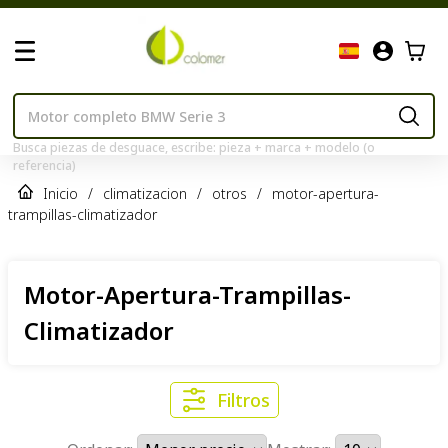
Busca piezas de desguace, escribe: pieza + marca + modelo (o
referencia)
Inicio
/
climatizacion
/
otros
/
motor-apertura-
trampillas-climatizador
Motor-Apertura-Trampillas-
Climatizador
Filtros