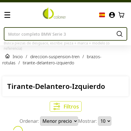
Busca piezas de desguace, escribe: pieza + marca + modelo (o
referencia)
Inicio
/
direccion-suspension-tren
/
brazos-
rotulas
/
tirante-delantero-izquierdo
Tirante-Delantero-Izquierdo
Filtros
Ordenar:
Mostrar: