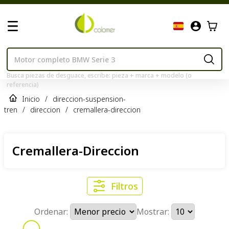
Busca piezas de desguace, escribe: pieza + marca + modelo (o
referencia)
Inicio
/
direccion-suspension-
tren
/
direccion
/
cremallera-direccion
Cremallera-Direccion
Filtros
Ordenar:
Mostrar: