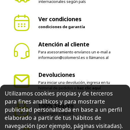
Ver condiciones
condiciones de garantía
Atención al cliente
Para asesoramiento envíanos un e-mail a
informacion@colomersl.es
o llámanos al
Devoluciones
Para iniciar una devolución, ingresa en tu
historial de pedidos o
haz clic aquí
Utilizamos cookies propias y de terceros
100% Seguro
para fines analíticos y para mostrarte
Solo pagos seguros
publicidad personalizada en base a un perfil
elaborado a partir de tus hábitos de
Síguenos
navegación (por ejemplo, páginas visitadas).