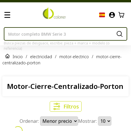
Busca piezas de desguace, escribe: pieza + marca + modelo (o
referencia)
Inicio
/
electricidad
/
motor-electrico
/
motor-cierre-
centralizado-porton
Motor-Cierre-Centralizado-Porton
Filtros
Ordenar:
Mostrar: