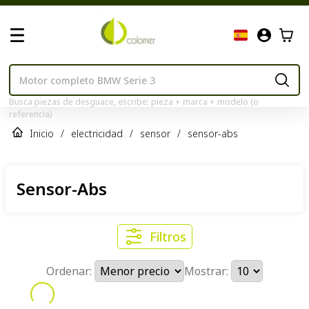
Busca piezas de desguace, escribe: pieza + marca + modelo (o
referencia)
Inicio
/
electricidad
/
sensor
/
sensor-abs
Sensor-Abs
Filtros
Ordenar:
Mostrar: