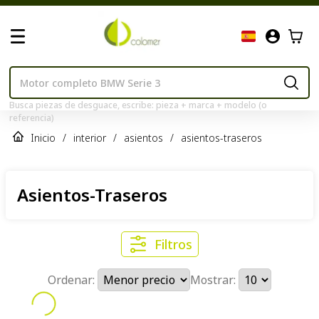
Busca piezas de desguace, escribe: pieza + marca + modelo (o
referencia)
Inicio
/
interior
/
asientos
/
asientos-traseros
Asientos-Traseros
Filtros
Ordenar:
Mostrar: