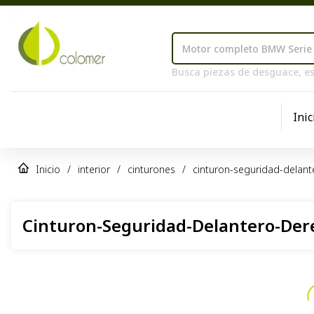
Busca piezas de desguace, es
Inic
Inicio
/
interior
/
cinturones
/
cinturon-seguridad-delan
Cinturon-Seguridad-Delantero-Der