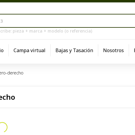
cribe: pieza + marca + modelo (o referencia)
io
Campa virtual
Bajas y Tasación
Nosotros
tero-derecho
echo