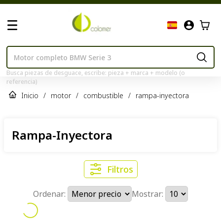
Busca piezas de desguace, escribe: pieza + marca + modelo (o
referencia)
Inicio
/
motor
/
combustible
/
rampa-inyectora
Rampa-Inyectora
Filtros
Ordenar:
Mostrar: