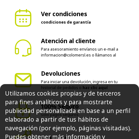
Ver condiciones
condiciones de garantía
Atención al cliente
Para asesoramiento envíanos un e-mail a
informacion@colomersl.es
o llámanos al
Devoluciones
Para iniciar una devolución, ingresa en tu
historial de pedidos o
haz clic aquí
Utilizamos cookies propias y de terceros
100% Seguro
para fines analíticos y para mostrarte
Solo pagos seguros
publicidad personalizada en base a un perfil
elaborado a partir de tus hábitos de
Síguenos
navegación (por ejemplo, páginas visitadas).
Puedes obtener más información y