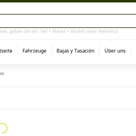
en, geben Sie ein: Teil + Marke + Modell (oder Referenz)
tseite
Fahrzeuge
Bajas y Tasación
Über uns
ho