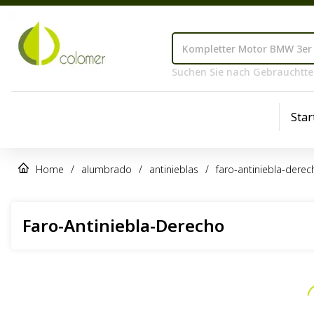
Suchen Sie nach Gebrauchtteil
Star
Home
/
alumbrado
/
antinieblas
/
faro-antiniebla-derec
Faro-Antiniebla-Derecho