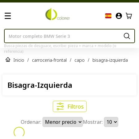
Busca piezas de desguace, escribe: pieza + marca + modelo (o
referencia)
Inicio
/
carroceria-frontal
/
capo
/
bisagra-izquierda
Bisagra-Izquierda
Filtros
Ordenar:
Mostrar: