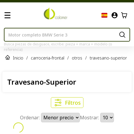
Busca piezas de desguace, escribe: pieza + marca + modelo (o
referencia)
Inicio
/
carroceria-frontal
/
otros
/
travesano-superior
Travesano-Superior
Filtros
Ordenar:
Mostrar: