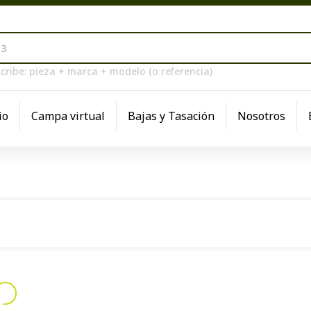
cribe: pieza + marca + modelo (o referencia)
io
Campa virtual
Bajas y Tasación
Nosotros