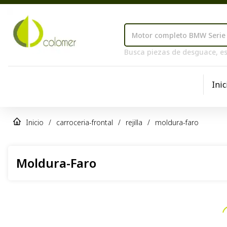
Busca piezas de desguace, es
Inic
Inicio
/
carroceria-frontal
/
rejilla
/
moldura-faro
Moldura-Faro