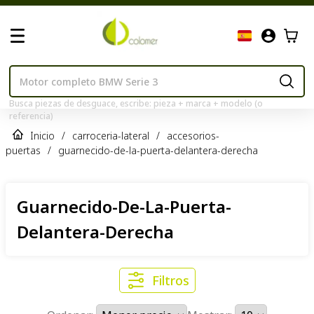
Busca piezas de desguace, escribe: pieza + marca + modelo (o
referencia)
Inicio
/
carroceria-lateral
/
accesorios-
puertas
/
guarnecido-de-la-puerta-delantera-derecha
Guarnecido-De-La-Puerta-
Delantera-Derecha
Filtros