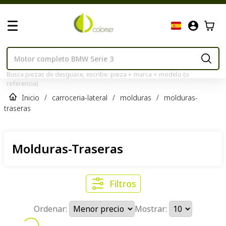
Busca piezas de desguace, escribe: pieza + marca + modelo (o
referencia)
Inicio
/
carroceria-lateral
/
molduras
/
molduras-
traseras
Molduras-Traseras
Filtros
Ordenar:
Mostrar: