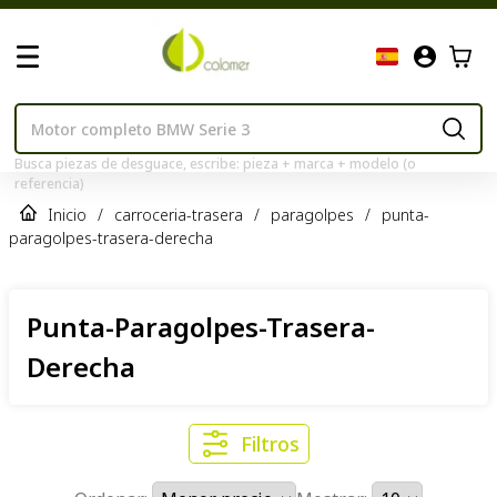
Busca piezas de desguace, escribe: pieza + marca + modelo (o
referencia)
Inicio
/
carroceria-trasera
/
paragolpes
/
punta-
paragolpes-trasera-derecha
Punta-Paragolpes-Trasera-
Derecha
Filtros