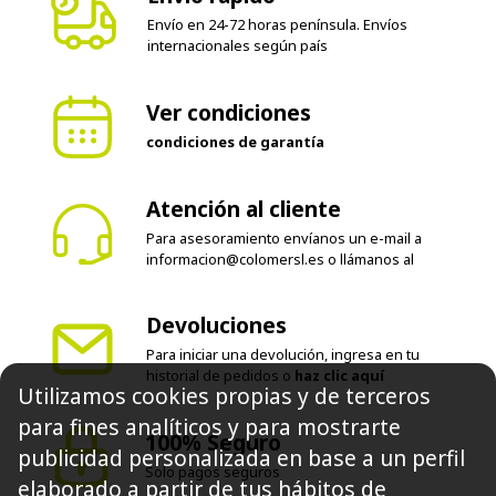
internacionales según país
Ver condiciones
condiciones de garantía
Atención al cliente
Para asesoramiento envíanos un e-mail a
informacion@colomersl.es
o llámanos al
Devoluciones
Para iniciar una devolución, ingresa en tu
historial de pedidos o
haz clic aquí
Utilizamos cookies propias y de terceros
100% Seguro
para fines analíticos y para mostrarte
Solo pagos seguros
publicidad personalizada en base a un perfil
elaborado a partir de tus hábitos de