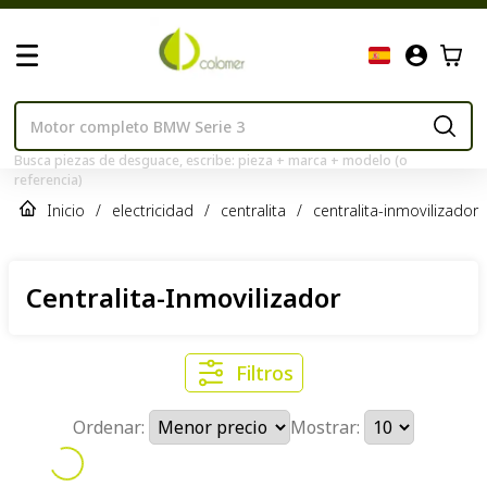
Busca piezas de desguace, escribe: pieza + marca + modelo (o
referencia)
Inicio
/
electricidad
/
centralita
/
centralita-inmovilizador
Centralita-Inmovilizador
Filtros
Ordenar:
Mostrar: