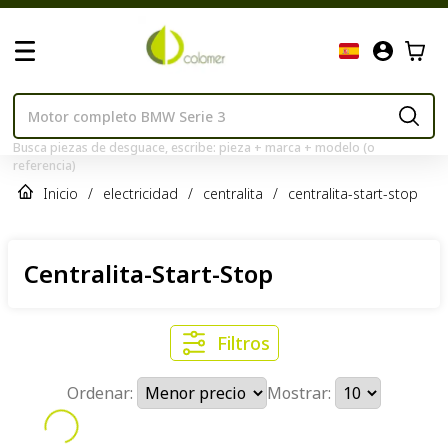
Busca piezas de desguace, escribe: pieza + marca + modelo (o
referencia)
Inicio
/
electricidad
/
centralita
/
centralita-start-stop
Centralita-Start-Stop
Filtros
Ordenar:
Mostrar: