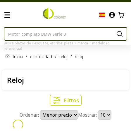
Busca piezas de desguace, escribe: pieza + marca + modelo (o
referencia)
Inicio
/
electricidad
/
reloj
/
reloj
Reloj
Filtros
Ordenar:
Mostrar: