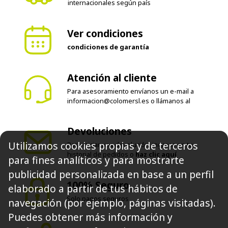
internacionales según país
Ver condiciones
condiciones de garantía
Atención al cliente
Para asesoramiento envíanos un e-mail a
informacion@colomersl.es
o llámanos al
Devoluciones
Utilizamos cookies propias y de terceros
Para iniciar una devolución, ingresa en tu
historial de pedidos o
haz clic aquí
para fines analíticos y para mostrarte
publicidad personalizada en base a un perfil
100% Seguro
elaborado a partir de tus hábitos de
Solo pagos seguros
navegación (por ejemplo, páginas visitadas).
Puedes obtener más información y