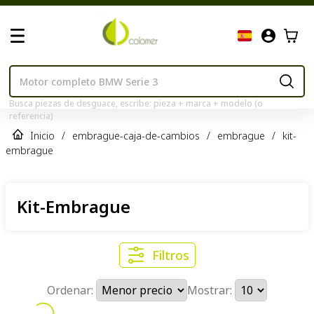
Busca piezas de desguace, escribe: pieza + marca + modelo (o
referencia)
Inicio
/
embrague-caja-de-cambios
/
embrague
/
kit-
embrague
Kit-Embrague
Filtros
Ordenar:
Mostrar: