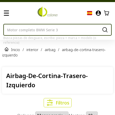
Busca piezas de desguace, escribe: pieza + marca + modelo (o
referencia)
Inicio
/
interior
/
airbag
/
airbag-de-cortina-trasero-
izquierdo
Airbag-De-Cortina-Trasero-
Izquierdo
Filtros