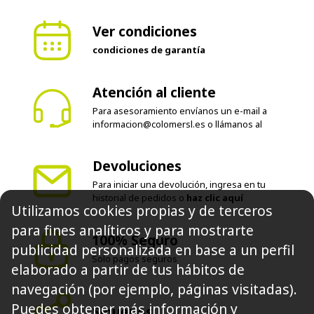
Ver condiciones
condiciones de garantía
Atención al cliente
Para asesoramiento envíanos un e-mail a
informacion@colomersl.es
o llámanos al
Devoluciones
Para iniciar una devolución, ingresa en tu
historial de pedidos o
haz clic aquí
Utilizamos cookies propias y de terceros
100% Seguro
para fines analíticos y para mostrarte
Solo pagos seguros
publicidad personalizada en base a un perfil
elaborado a partir de tus hábitos de
Síguenos
navegación (por ejemplo, páginas visitadas).
Puedes obtener más información y