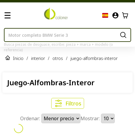
Busca piezas de desguace, escribe: pieza + marca + modelo (o
referencia)
Inicio
/
interior
/
otros
/
juego-alfombras-interor
Juego-Alfombras-Interor
Filtros
Ordenar:
Mostrar: