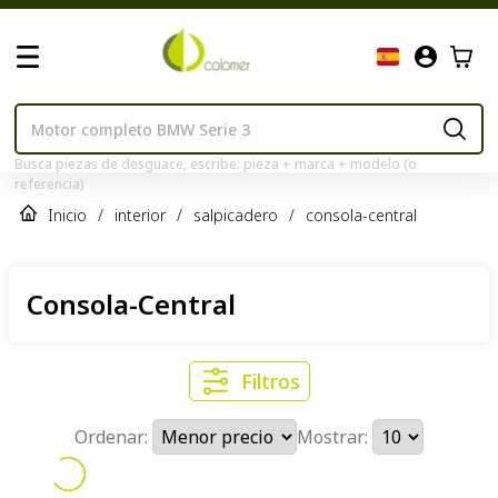
Busca piezas de desguace, escribe: pieza + marca + modelo (o
referencia)
Inicio
/
interior
/
salpicadero
/
consola-central
Consola-Central
Filtros
Ordenar:
Mostrar: