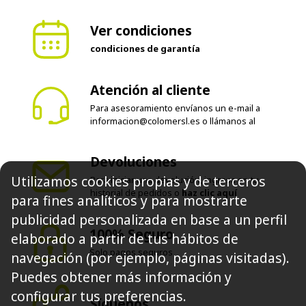
Ver condiciones
condiciones de garantía
Atención al cliente
Para asesoramiento envíanos un e-mail a
informacion@colomersl.es
o llámanos al
Devoluciones
Utilizamos cookies propias y de terceros
Para iniciar una devolución, ingresa en tu
historial de pedidos o
haz clic aquí
para fines analíticos y para mostrarte
publicidad personalizada en base a un perfil
100% Seguro
elaborado a partir de tus hábitos de
Solo pagos seguros
navegación (por ejemplo, páginas visitadas).
Puedes obtener más información y
configurar tus preferencias.
Síguenos