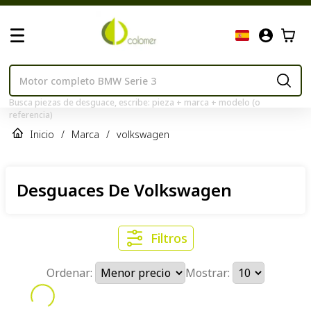
Busca piezas de desguace, escribe: pieza + marca + modelo (o
referencia)
Inicio
/
Marca
/
volkswagen
Desguaces De Volkswagen
Filtros
Ordenar:
Mostrar: