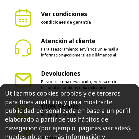
Ver condiciones
condiciones de garantía
Atención al cliente
Para asesoramiento envíanos un e-mail a
informacion@colomersl.es
o llámanos al
Devoluciones
Para iniciar una devolución, ingresa en tu
historial de pedidos o
haz clic aquí
Utilizamos cookies propias y de terceros
100% Seguro
para fines analíticos y para mostrarte
Solo pagos seguros
publicidad personalizada en base a un perfil
elaborado a partir de tus hábitos de
Síguenos
navegación (por ejemplo, páginas visitadas).
Puedes obtener más información y