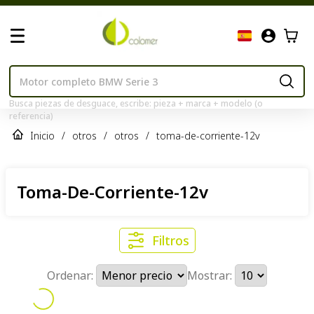
Busca piezas de desguace, escribe: pieza + marca + modelo (o
referencia)
Inicio
/
otros
/
otros
/
toma-de-corriente-12v
Toma-De-Corriente-12v
Filtros
Ordenar:
Mostrar: