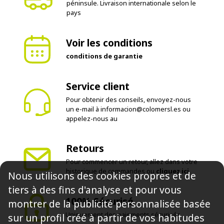
Livraison en 24-72 heures dans la
péninsule. Livraison internationale selon le
pays
Voir les conditions
conditions de garantie
Service client
Pour obtenir des conseils, envoyez-nous
un e-mail à
informacion@colomersl.es
ou
appelez-nous au
Retours
Nous utilisons des cookies propres et de
Pour commencer un retour, allez dans votre
tiers à des fins d'analyse et pour vous
historique de commandes ou
cliquez ici
montrer de la publicité personnalisée basée
sur un profil créé à partir de vos habitudes
100% Sécurisé