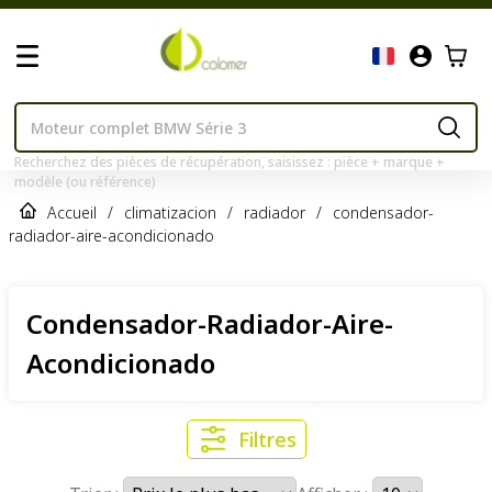
Recherchez des pièces de récupération, saisissez : pièce + marque +
modèle (ou référence)
Accueil
/
climatizacion
/
radiador
/
condensador-
radiador-aire-acondicionado
Condensador-Radiador-Aire-
Acondicionado
Filtres