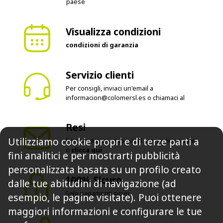
paese
Visualizza condizioni
condizioni di garanzia
Servizio clienti
Per consigli, inviaci un'email a
informacion@colomersl.es
o chiamaci al
Resi
Utilizziamo cookie propri e di terze parti a
Per iniziare un reso, vai al tuo storico ordini
o
clicca qui
fini analitici e per mostrarti pubblicità
personalizzata basata su un profilo creato
100% Sicuro
dalle tue abitudini di navigazione (ad
Solo pagamenti sicuri
esempio, le pagine visitate). Puoi ottenere
maggiori informazioni e configurare le tue