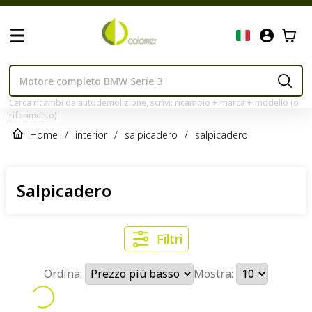
Cerca ricambi da autodemolizione, scrivi: ricambio + marca + modello (o
riferimento)
Home
/
interior
/
salpicadero
/
salpicadero
Salpicadero
Filtri
Ordina:
Mostra: